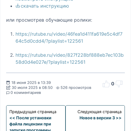
скачать инструкцию
или просмотрев обучающие ролики:
https://rutube.ru/video/46fea1d411fa619e5c4df7
64c5d0cdd4/?playlist=122561
https://rutube.ru/video/827f228bf888eb7ec103b
58d0d4e027e/?playlist=122561
18 июня 2025 в 13:39
0
30 июля 2025 в 08:50
526 просмотров
0 комментариев
Предыдущая страница
Следующая страница
<< После установки
Новое в версии 3 >>
файла лицензии при
запуске программы